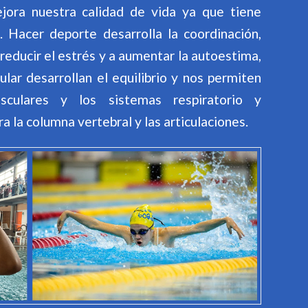
ejora nuestra calidad de vida ya que tiene
d. Hacer deporte desarrolla la coordinación,
reducir el estrés y a aumentar la autoestima,
ular desarrollan el equilibrio y nos permiten
sculares y los sistemas respiratorio y
a la columna vertebral y las articulaciones.