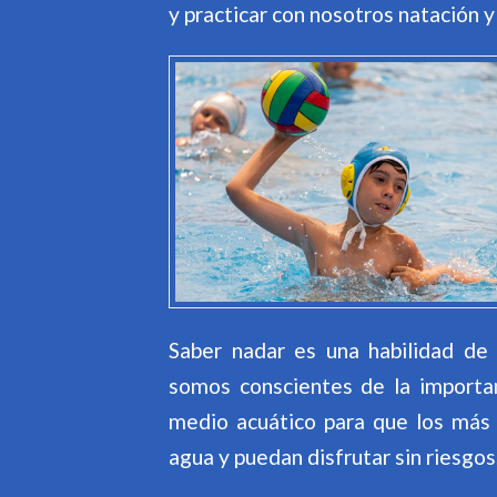
y practicar con nosotros natación 
Saber nadar es una habilidad de 
somos conscientes de la importa
medio acuático para que los más
agua y puedan disfrutar sin riesgos