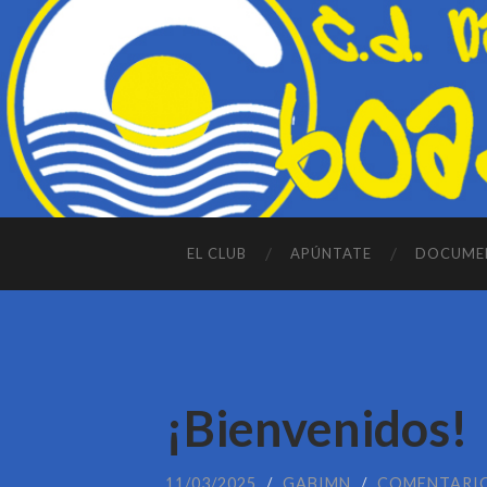
EL CLUB
APÚNTATE
DOCUME
¡Bienvenidos!
11/03/2025
/
GABIMN
/
COMENTARI