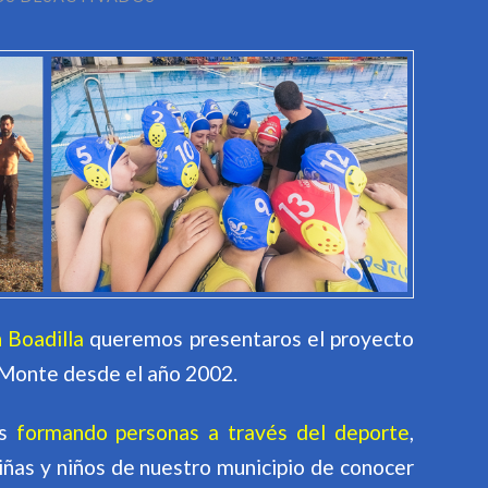
¡BIENVENIDOS!
 Boadilla
queremos presentaros el proyecto
 Monte desde el año 2002.
os
formando personas a través del deporte
,
iñas y niños de nuestro municipio de conocer